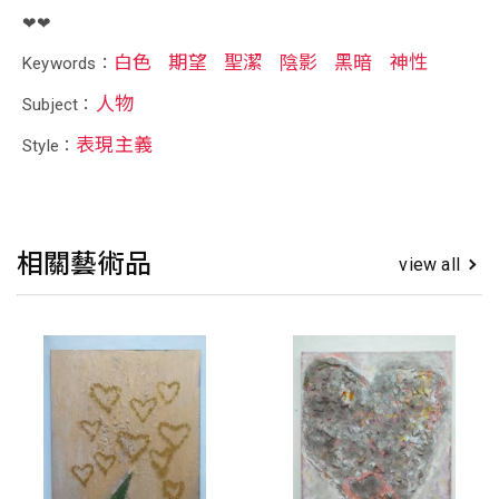
❤❤
白色
期望
聖潔
陰影
黑暗
神性
Keywords：
人物
Subject：
表現主義
Style：
相關藝術品
view all