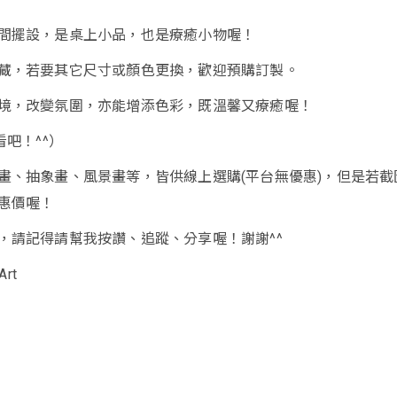
間擺設，是桌上小品，也是療癒小物喔！
藏，若要其它尺寸或顏色更換，歡迎預購訂製。
境，改變氛圍，亦能增添色彩，既溫馨又療癒喔！
看吧！^^）
畫、抽象畫、風景畫等，皆供線上選購(平台無優惠)，但是若截
惠價喔！
，請記得請幫我按讚、追蹤、分享喔！謝謝^^
rt