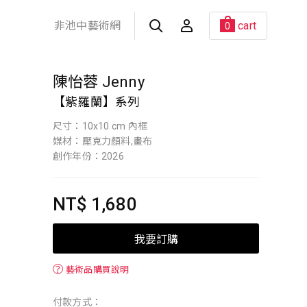
非池中藝術網
cart
0
陳怡蓉 Jenny
【紫羅蘭】系列
尺寸：10x10 cm 內框
媒材：壓克力顏料,畫布
創作年份：2026
NT$ 1,680
我要訂購
？
藝術品購買說明
付款方式：