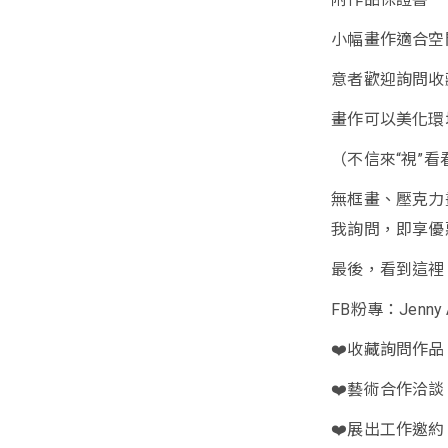
小幅畫作適合空
意者歡迎詢問收
畫作可以美化環
（不信來“視”看
無框畫、壓克力
我詢問，即享優
最後，看到這裡
FB粉專：Jenny A
❤️收藏詢問作品
❤️藝術合作洽談
❤️展出工作邀約