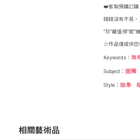
❤️客製預購訂購
錢錢沒有不見，
‘’珍‘’藏值得‘’妮‘
☆作品僅提供您收
無
Keywords：
圖騰
Subject：
抽象
Style：
相關藝術品