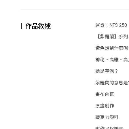
作品敘述
運費：NT$ 250
【紫羅蘭】系列 1
紫色想到什麼呢
神秘・高雅・高
還是芋泥？
紫羅蘭的意思是‘
畫布內框
原畫創作
壓克力顏料
附作品保證書