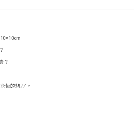
0×10cm
？
貴？
’永恆的魅力‘’。