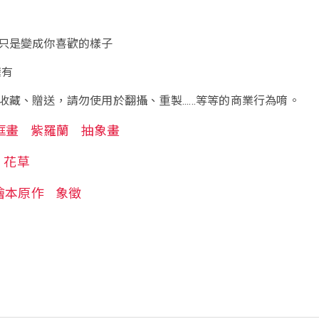
只是變成你喜歡的樣子
’擁有
藏、贈送，請勿使用於翻攝、重製......等等的商業行為唷。
框畫
紫羅蘭
抽象畫
花草
繪本原作
象徵