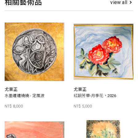
相關藝術品
view all
尤景正
尤景正
水墨纏纏繞繞 - 定風波
紅韻芳華-月季花，2026
NT$ 8,000
NT$ 5,000