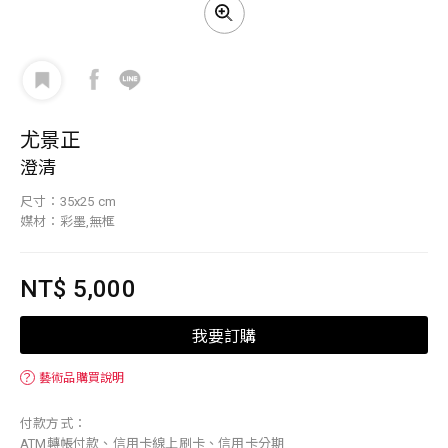
尤景正
澄清
尺寸：35x25 cm
媒材：彩墨,無框
NT$ 5,000
我要訂購
？
藝術品購買說明
付款方式：
ATM轉帳付款、信用卡線上刷卡、信用卡分期