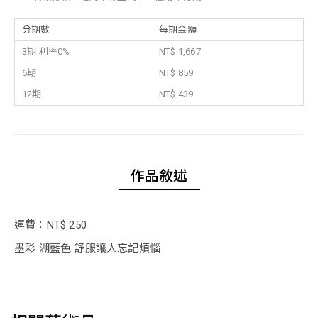
分期數
每期金額
3期 利率0%
NT$ 1,667
6期
NT$ 859
12期
NT$ 439
作品敘述
運費：NT$ 250
墨彩 湖藍色 舒服讓人忘記煩惱