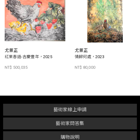
尤景正
尤景正
紅果春語-吉慶豐年，2025
情歸何處，2023
NT$ 500,035
NT$ 80,000
藝術家線上申請
藝術家問答集
購物說明