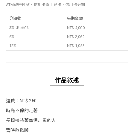
ATM轉帳付款、信用卡線上刷卡、信用卡分期
分期數
每期金額
3期 利率0%
NT$ 4,000
6期
NT$ 2,062
12期
NT$ 1,053
作品敘述
運費：NT$ 250
時光不停的走著
長椅接待著每個走累的人
暫時歇歇腳