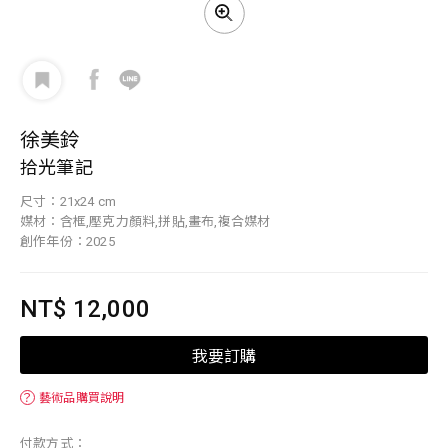
徐美鈴
拾光筆記
尺寸：21x24 cm
媒材：含框,壓克力顏料,拼貼,畫布,複合媒材
創作年份：2025
NT$ 12,000
我要訂購
？
藝術品購買說明
付款方式：