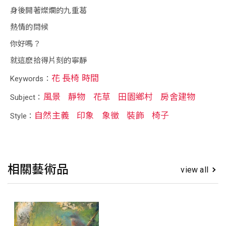
身後開著燦爛的九重葛
熱情的問候
你好嗎？
就這麽拾得片刻的寧靜
花 長椅 時間
Keywords：
風景
靜物
花草
田園鄉村
房舍建物
Subject：
自然主義
印象
象徵
裝飾
椅子
Style：
相關藝術品
view all