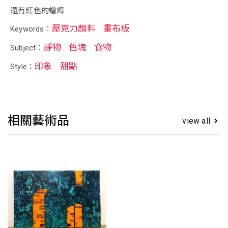
還有紅色的蠟燭
壓克力顏料
畫布板
Keywords：
靜物
色塊
食物
Subject：
印象
甜點
Style：
相關藝術品
view all