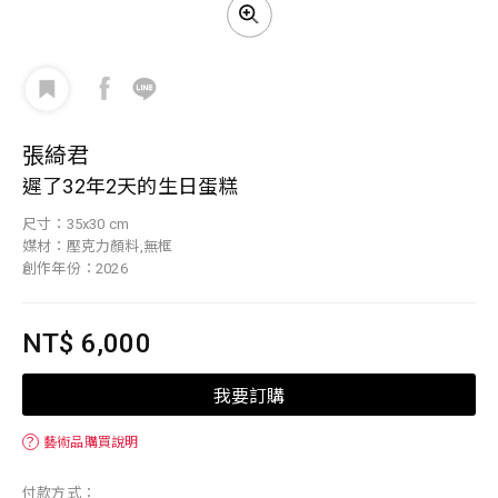
張綺君
遲了32年2天的生日蛋糕
尺寸：35x30 cm
媒材：壓克力顏料,無框
創作年份：2026
NT$ 6,000
我要訂購
？
藝術品購買說明
付款方式：