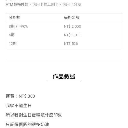
ATM轉帳付款、信用卡線上刷卡、信用卡分期
分期數
每期金額
3期 利率0%
NT$ 2,000
6期
NT$ 1,031
12期
NT$ 526
作品敘述
運費：NT$ 300
我家不過生日
所以我對生日蛋糕沒什麼印象
只記得圓圓的很多奶油