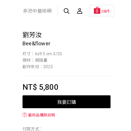
非池中藝術網
cart
0
劉芳汝
Bee&flower
尺寸：6x9.5 cm 3/25
媒材：銅版畫
創作年份：2025
NT$ 5,800
我要訂購
？
藝術品購買說明
付款方式：