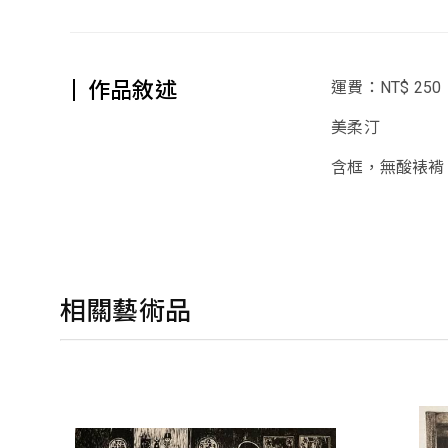
作品敘述
運費：NT$ 250
美柔汀
含框，無酸裱褙
相關藝術品