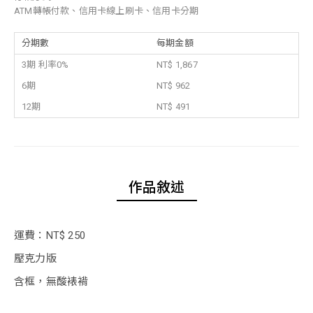
ATM轉帳付款、信用卡線上刷卡、信用卡分期
分期數
每期金額
3期 利率0%
NT$ 1,867
6期
NT$ 962
12期
NT$ 491
作品敘述
運費：NT$ 250
壓克力版
含框，無酸裱褙