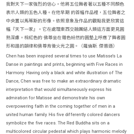
我對天下一家強烈的信心。他將五位舞者著以五種不同顏色
表示人類的五色人種。在他早期 的首幅作品裡，五位舞者之
中央置以馬蒂斯的形像。依照意象及作品的觀點我更欣賞這
幅『天下一家』。它在處理東西交融團結人類這方面更見圓
熟深慮。棕紅色的 佛尊坐在雜色紛然的圓墊上呼應了舞者圓
形和諧的韻律和佛尊背後火光之圓。（羅倫斯. 傑普遜）
Chen has been inspired several times to use Matisse’s La
Danse in paintings and prints, beginning with Five Races in
Harmony. Having only a black and white illustration of The
Dance, Chen was free to make an extraordinary dramatic
interpretation that would simultaneously express his
admiration for Matisse and demonstrate his own
overpowering faith in the coming together of men in a
united human family. His five differently colored dancers
symbolize the five races. The Red Buddha sits on a
multicolored circular pedestal which plays harmonic melody