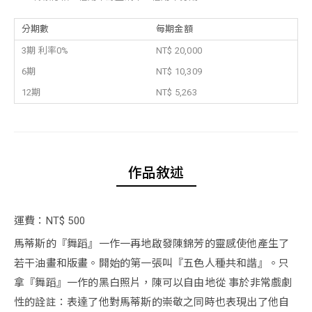
分期數
每期金額
3期 利率0%
NT$ 20,000
6期
NT$ 10,309
12期
NT$ 5,263
作品敘述
運費：NT$ 500
馬蒂斯的『舞蹈』一作一再地啟發陳錦芳的靈感使他產生了
若干油畫和版畫。開始的第一張叫『五色人種共和諧』。只
拿『舞蹈』一作的黑白照片，陳可以自由地從 事於非常戲劇
性的詮註：表達了他對馬蒂斯的崇敬之同時也表現出了他自