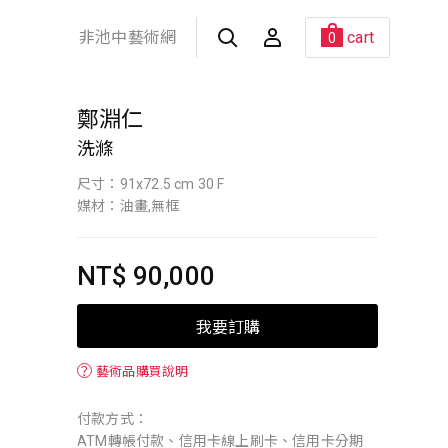
非池中藝術網
cart
0
鄭淵仁
洗滌
尺寸：91x72.5 cm 30 F
媒材：油畫,無框
NT$ 90,000
我要訂購
？
藝術品購買說明
付款方式：
ATM轉帳付款、信用卡線上刷卡、信用卡分期