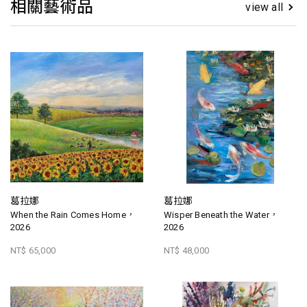
相關藝術品
view all
葛拉娜
葛拉娜
When the Rain Comes Home，
Wisper Beneath the Water，
2026
2026
NT$ 65,000
NT$ 48,000