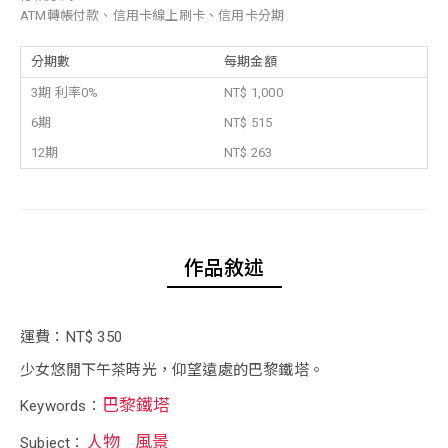
ATM轉帳付款、信用卡線上刷卡、信用卡分期
分期數
每期金額
3期 利率0%
NT$ 1,000
6期
NT$ 515
12期
NT$ 263
作品敘述
運費：NT$ 350
少女悠閒下午茶時光，仰望遠處的巴黎鐵塔。
巴黎鐵塔
Keywords：
人物
風景
Subject：