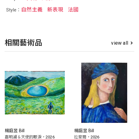
自然主義
新表現
法國
Style：
相關藝術品
view all
楊庭昱 Bill
楊庭昱 Bill
嘉明湖＆天使的眼淚，2026
拉斐爾，2026