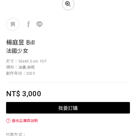
楊庭昱 Bill
法國少女
尺寸：53x45.5 cm 10 F
媒材：油畫,無框
創作年份：2025
NT$ 3,000
我要訂購
？
藝術品購買說明
付款方式：