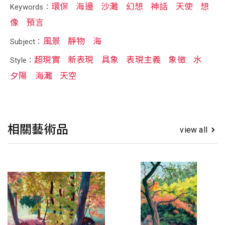
環保
海邊
沙灘
幻想
神話
天使
想
Keywords：
像
預言
風景
靜物
海
Subject：
超現實
新表現
具象
表現主義
象徵
水
Style：
夕陽
海灘
天空
相關藝術品
view all