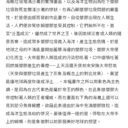
海飄垃圾堆滿沙灘的驚悚畫面，以及海洋生物因為吃下塑膠
垃圾致死並擱淺沙灘的慘狀，在再凸顯塑膠垃圾問題的嚴重
性，於是便由感而發創作此畫作。自從塑膠出現在人類生
活，人們便非常依賴塑膠並受其控制，它們無所不在，甚
至"泛濫成災"，儼然成了世界之王，後因氣候災害或人類的隨
意丟棄，造成眾多塑膠垃圾進入海洋，產生生態危機，於是
地球之母的不滿能量開始蓄積海邊的塑膠垃圾，塑膠大帝便
幻化而生，大帝面對人類造成的污染怒吼著，口中還噴吐著
因燃燒塑膠產生的毒煙——上天派遣天使前來安撫大帝怒氣
（天使與塑膠垃圾產生了形象及概念上的對比效果），冀望
能讓地球再度恢復成淨土……。本幅畫作之所以用紫色為主色
調，是因為在古代紫色是屬於帝王的顏色，在此象徵塑膠大
帝控制著人類的王者權威。而在畫面右下角的海灘上還可以
見到部分魚骨屍體，欲藉此表達由於海中充滿塑膠微粒，造
成海洋生態浩劫的慘況。最後值得一提的是，停駐在大帝手
上的蝴蝶，則是象徵對以前那個美好地球的想望。