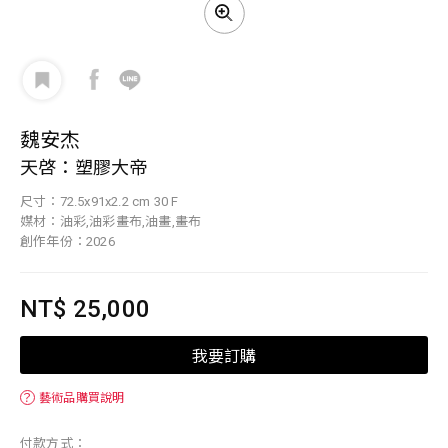
魏安杰
天啓：塑膠大帝
尺寸：72.5x91x2.2 cm 30 F
媒材：油彩,油彩畫布,油畫,畫布
創作年份：2026
NT$ 25,000
我要訂購
？
藝術品購買說明
付款方式：