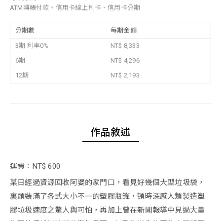
ATM轉帳付款、信用卡線上刷卡、信用卡分期
分期數
每期金額
3期 利率0%
NT$ 8,333
6期
NT$ 4,296
12期
NT$ 2,193
作品敘述
運費：NT$ 600
某日經過資源回收阿婆的家門口，看見好幾個大型垃圾袋，
裏頭裝滿了各式大小不一的塑膠瓶罐，頓時深感人類製造塑
膠垃圾速度之驚人與可怕，再加上曾在新聞報導中見過大量