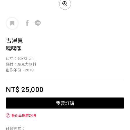
古淂貝
嘿嘿嘿
尺寸：60x72 cm
媒材：壓克力顏料
創作年份：2018
NT$ 25,000
我要訂購
？
藝術品購買說明
付款方式：