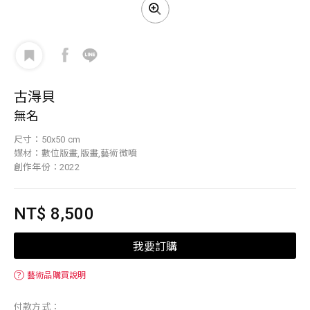
古淂貝
無名
尺寸：50x50 cm
媒材：數位版畫,版畫,藝術微噴
創作年份：2022
NT$ 8,500
我要訂購
？
藝術品購買說明
付款方式：