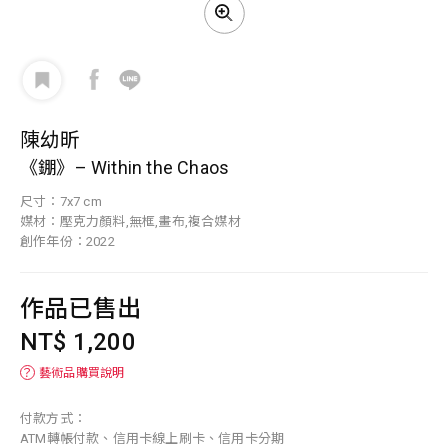
陳幼昕
《錋》– Within the Chaos
尺寸：7x7 cm
媒材：壓克力顏料,無框,畫布,複合媒材
創作年份：2022
作品已售出
NT$ 1,200
？
藝術品購買說明
付款方式：
ATM轉帳付款、信用卡線上刷卡、信用卡分期