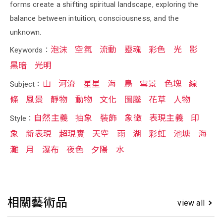
forms create a shifting spiritual landscape, exploring the
balance between intuition, consciousness, and the
unknown.
泡沫
空氣
流動
靈魂
彩色
光
影
Keywords：
黑暗
光明
山
河流
星星
海
鳥
雪景
色塊
線
Subject：
條
風景
靜物
動物
文化
圖騰
花草
人物
自然主義
抽象
裝飾
象徵
表現主義
印
Style：
象
新表現
超現實
天空
雨
湖
彩虹
池塘
海
灘
月
瀑布
夜色
夕陽
水
相關藝術品
view all