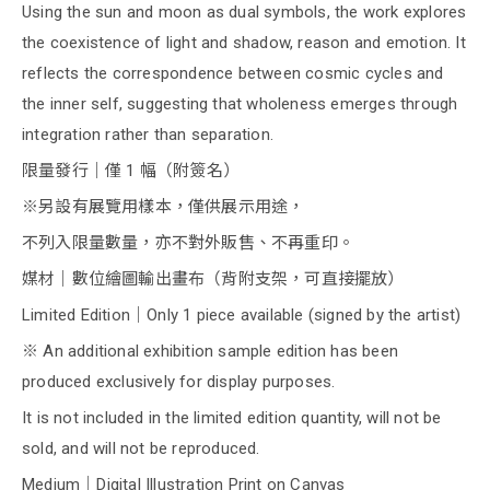
Using the sun and moon as dual symbols, the work explores
the coexistence of light and shadow, reason and emotion. It
reflects the correspondence between cosmic cycles and
the inner self, suggesting that wholeness emerges through
integration rather than separation.
限量發行｜僅 1 幅（附簽名）
※另設有展覽用樣本，僅供展示用途，
不列入限量數量，亦不對外販售、不再重印。
媒材｜數位繪圖輸出畫布（背附支架，可直接擺放）
Limited Edition｜Only 1 piece available (signed by the artist)
※ An additional exhibition sample edition has been
produced exclusively for display purposes.
It is not included in the limited edition quantity, will not be
sold, and will not be reproduced.
Medium｜Digital Illustration Print on Canvas