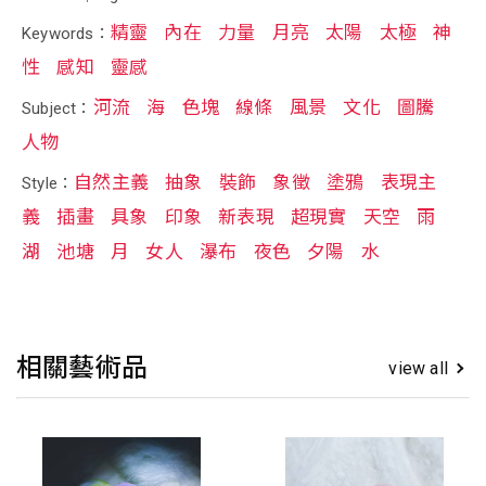
精靈
內在
力量
月亮
太陽
太極
神
Keywords：
性
感知
靈感
河流
海
色塊
線條
風景
文化
圖騰
Subject：
人物
自然主義
抽象
裝飾
象徵
塗鴉
表現主
Style：
義
插畫
具象
印象
新表現
超現實
天空
雨
湖
池塘
月
女人
瀑布
夜色
夕陽
水
相關藝術品
view all