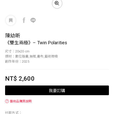
陳幼昕
《雙生兩極》– Twin Polarities
尺寸：20x20 cm
媒材：數位版畫,無框,畫布,藝術微噴
創作年份：2025
NT$ 2,600
我要訂購
？
藝術品購買說明
付款方式：