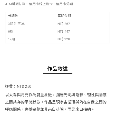
ATM轉帳付款、信用卡線上刷卡、信用卡分期
分期數
每期金額
3期 利率0%
NT$ 867
6期
NT$ 447
12期
NT$ 228
作品敘述
運費：NT$ 250
以太陽與月亮作為雙重象徵，描繪光明與陰影、理性與情感
之間共存的平衡狀態。作品呈現宇宙循環與內在自我之間的
呼應關係，象徵完整並非來自排除，而是來自接納。