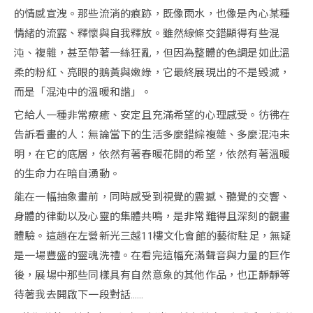
的情感宣洩。那些流淌的痕跡，既像雨水，也像是內心某種
情緒的流露、釋懷與自我釋放。雖然線條交錯顯得有些混
沌、複雜，甚至帶著一絲狂亂，但因為整體的色調是如此溫
柔的粉紅、亮眼的鵝黃與嫩綠，它最終展現出的不是毀滅，
而是「混沌中的溫暖和諧」。
它給人一種非常療癒、安定且充滿希望的心理感受。彷彿在
告訴看畫的人：無論當下的生活多麼錯綜複雜、多麼混沌未
明，在它的底層，依然有著春暖花開的希望，依然有著溫暖
的生命力在暗自湧動。
能在一幅抽象畫前，同時感受到視覺的震撼、聽覺的交響、
身體的律動以及心靈的集體共鳴，是非常難得且深刻的觀畫
體驗。這趟在左營新光三越11樓文化會館的藝術駐足，無疑
是一場豐盛的靈魂洗禮。在看完這幅充滿聲音與力量的巨作
後，展場中那些同樣具有自然意象的其他作品，也正靜靜等
待著我去開啟下一段對話……