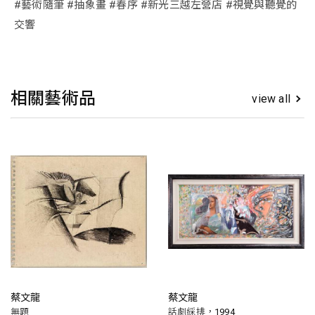
#藝術隨筆 #抽象畫 #春序 #新光三越左營店 #視覺與聽覺的
交響
相關藝術品
view all
蔡文龍
蔡文龍
無題
話劇綵排，1994