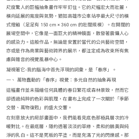
尺度驚人的巨幅抽象畫作牢牢釘住。它的尺幅宏大而壯麗，
橫向延展的寬度與氣勢，猶如高雄市公車站亭最大尺寸的橫
式燈箱（足足有 150 cm × 360 cm 的壯闊規模）。在開闊的
展場空間中，它像是一面巨大的精神鏡面，散發著震懾人心
的感染力。這般作品，無論是安置於當代的公共藝術空間，
亦或是作為商業與藝術跨界的展示，都注定成為收束所有焦
慮與雜音的視覺風暴中心。
凝視著它-我的腦海中首先浮現的詞彙，是「春序」。
一、 萬物蠢動的「春序」視覺：多元自然的抽象再現
這幅畫作並未描繪任何具體的春日繁花或森林景致，然而它
卻透過純粹的色彩與肌理，在畫布上完成了一次關於「季節
交替、萬物復甦」的盛大交響。
在刻意放大的局部畫面中，我們能看見底色那極具層次的冷
暖對比。在最底層，隱約透著淡淡的草綠、柔和的鵝黃與純
淨的乳白。這不是死板的平塗，而是充滿了光的閃爍感。那