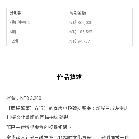
分期數
每期金額
3期 利率0%
NT$ 360,000
6期
NT$ 185,567
12期
NT$ 94,737
作品敘述
運費：NT$ 3,200
【展場隨筆】在混沌的春序中聆聽交響樂：新光三越左營店
11樓文化會館的巨幅抽象凝視
那是一件近乎奢侈的視覺相遇。
當我踏入新光三越左營店11樓的文化會館，目光瞬間被一件