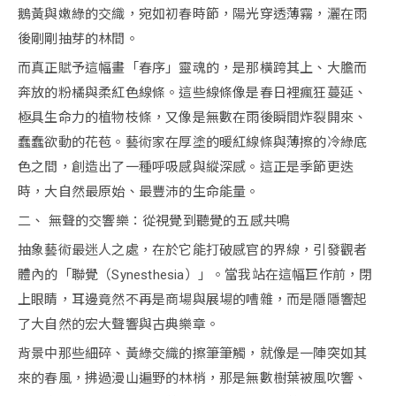
鵝黃與嫩綠的交織，宛如初春時節，陽光穿透薄霧，灑在雨
後剛剛抽芽的林間。
而真正賦予這幅畫「春序」靈魂的，是那橫跨其上、大膽而
奔放的粉橘與柔紅色線條。這些線條像是春日裡瘋狂蔓延、
極具生命力的植物枝條，又像是無數在雨後瞬間炸裂開來、
蠢蠢欲動的花苞。藝術家在厚塗的暖紅線條與薄擦的冷綠底
色之間，創造出了一種呼吸感與縱深感。這正是季節更迭
時，大自然最原始、最豐沛的生命能量。
二、 無聲的交響樂：從視覺到聽覺的五感共鳴
抽象藝術最迷人之處，在於它能打破感官的界線，引發觀者
體內的「聯覺（Synesthesia）」。當我站在這幅巨作前，閉
上眼睛，耳邊竟然不再是商場與展場的嘈雜，而是隱隱響起
了大自然的宏大聲響與古典樂章。
背景中那些細碎、黃綠交織的擦筆筆觸，就像是一陣突如其
來的春風，拂過漫山遍野的林梢，那是無數樹葉被風吹響、