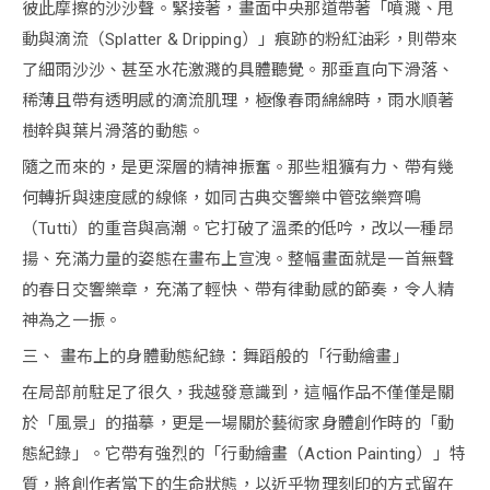
彼此摩擦的沙沙聲。緊接著，畫面中央那道帶著「噴濺、甩
動與滴流（Splatter & Dripping）」痕跡的粉紅油彩，則帶來
了細雨沙沙、甚至水花激濺的具體聽覺。那垂直向下滑落、
稀薄且帶有透明感的滴流肌理，極像春雨綿綿時，雨水順著
樹幹與葉片滑落的動態。
隨之而來的，是更深層的精神振奮。那些粗獷有力、帶有幾
何轉折與速度感的線條，如同古典交響樂中管弦樂齊鳴
（Tutti）的重音與高潮。它打破了溫柔的低吟，改以一種昂
揚、充滿力量的姿態在畫布上宣洩。整幅畫面就是一首無聲
的春日交響樂章，充滿了輕快、帶有律動感的節奏，令人精
神為之一振。
三、 畫布上的身體動態紀錄：舞蹈般的「行動繪畫」
在局部前駐足了很久，我越發意識到，這幅作品不僅僅是關
於「風景」的描摹，更是一場關於藝術家身體創作時的「動
態紀錄」。它帶有強烈的「行動繪畫（Action Painting）」特
質，將創作者當下的生命狀態，以近乎物理刻印的方式留在