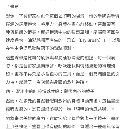
了畫布上。
想像一下藝術家在創作這個區塊時的場景：他的手腕與手臂
挥灑的速度極快、極用力，身體在畫布前移動，甚至帶有一
種舞蹈般的節奏。那道橫跨中央的強烈筆觸，尾端帶著因為
速度過快、油彩耗盡而產生的「飛白（Dry Brush）」，以及
在空中急促甩動時落下的點點噴濺。
這些線條是乾粉的刷痕與濕潤油彩滴流的碰撞。每一個痕
跡，都是藝術家肌肉爆發、呼吸起伏與情緒波動的物理殘
留。畫布不再只是承載色彩的工具，而是一個充滿能量的引
力場，紀錄了一場視覺與身體的激烈舞蹈。
四、 混沌中的純粹情感共鳴：觀照內心的鏡子
然而，在多元的自然聯想與激昂的身體律動背後，這幅畫最
讓我震撼的，是它最終落腳於一種「純粹的情感共鳴」。
抽象畫最美妙的魔力，在於它給了每位觀者一面鏡子。畫面
上那些快速、重疊且帶有破綻的線條，傳遞出一種毫無保留