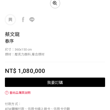
蔡文龍
春序
尺寸：360x150 cm
媒材：壓克力顏料,複合媒材
NT$ 1,080,000
我要訂購
？
藝術品購買說明
付款方式：
ATM轉帳付款、信用卡線上刷卡、信用卡分期