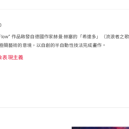
0
th the Flow” 作品啟發自德國作家赫曼·赫塞的「希達多」（流浪者之
極簡藝術的意境，以自創的半自動性技法完成畫作。
象表現主義