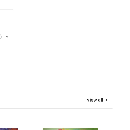
歌）。
view all