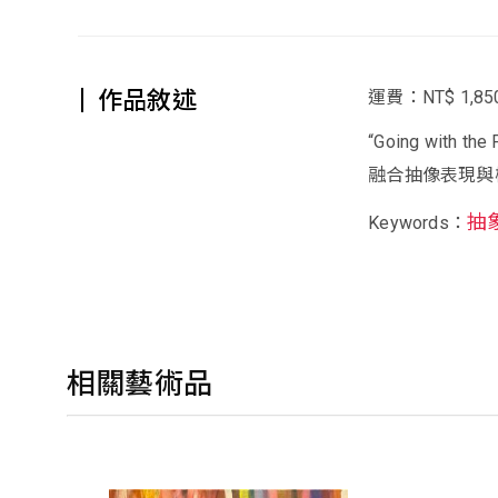
作品敘述
運費：NT$ 1,85
“Going wi
融合抽像表現與
抽
Keywords：
相關藝術品