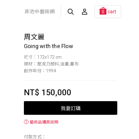
非池中藝術網
cart
0
周文麗
Going with the Flow
尺寸：172x172 cm
媒材：壓克力顏料,油畫,畫布
創作年份：1994
NT$ 150,000
我要訂購
？
藝術品購買說明
付款方式：