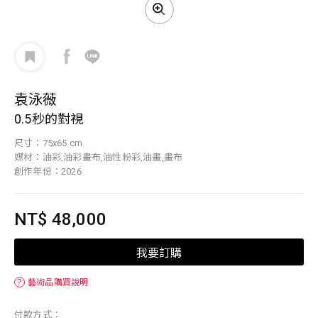
袁泳薇
0.5秒的對視
尺寸：75x65 cm
媒材：油彩,油彩畫布,油性粉彩,油畫,畫布
創作年份：2026
NT$ 48,000
我要訂購
？
藝術品購買說明
付款方式：