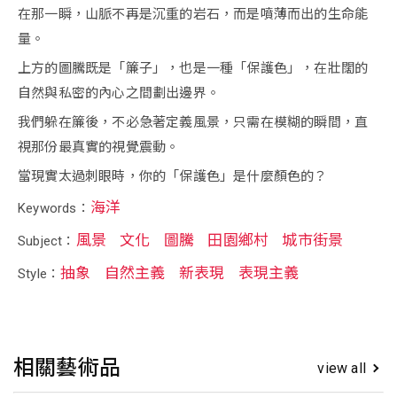
在那一瞬，山脈不再是沉重的岩石，而是噴薄而出的生命能
量。
上方的圖騰既是「簾子」，也是一種「保護色」，在壯闊的
自然與私密的內心之間劃出邊界。
我們躲在簾後，不必急著定義風景，只需在模糊的瞬間，直
視那份最真實的視覺震動。
當現實太過刺眼時，你的「保護色」是什麼顏色的？
海洋
Keywords：
風景
文化
圖騰
田園鄉村
城市街景
Subject：
抽象
自然主義
新表現
表現主義
Style：
相關藝術品
view all