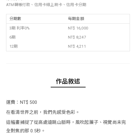
ATM轉帳付款、信用卡線上刷卡、信用卡分期
分期數
每期金額
3期 利率0%
NT$ 16,000
6期
NT$ 8,247
12期
NT$ 4,211
作品敘述
運費：NT$ 500
在看清世界之前，我們先感受色彩。
這幅畫捕捉了從高處遠眺山脈時，風吹起簾子、視覺尚未完
全對焦的那 0.5秒。