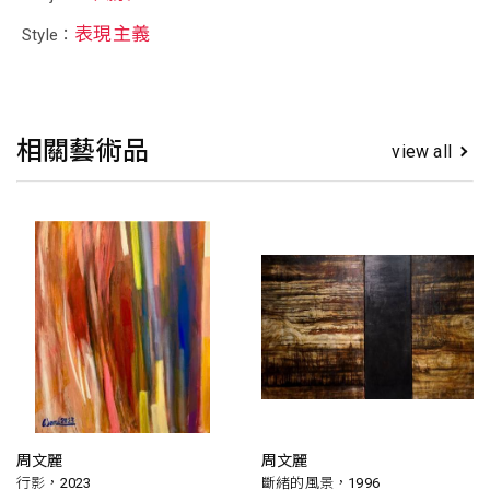
表現主義
Style：
相關藝術品
view all
周文麗
周文麗
行影，2023
斷緒的風景，1996