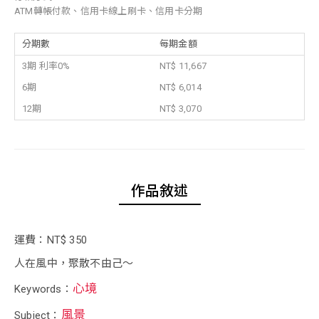
ATM轉帳付款、信用卡線上刷卡、信用卡分期
分期數
每期金額
3期 利率0%
NT$ 11,667
6期
NT$ 6,014
12期
NT$ 3,070
作品敘述
運費：NT$ 350
人在風中，聚散不由己～
心境
Keywords：
風景
Subject：