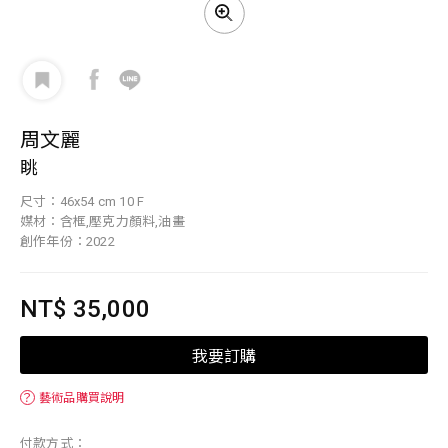
周文麗
眺
尺寸：46x54 cm 10 F
媒材：含框,壓克力顏料,油畫
創作年份：2022
NT$ 35,000
我要訂購
？
藝術品購買說明
付款方式：