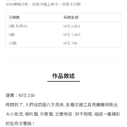
ATM轉帳付款、信用卡線上刷卡、信用卡分期
分期數
每期金額
3期 利率0%
NT$ 2,833
6期
NT$ 1,460
12期
NT$ 746
作品敘述
運費：NT$ 250
時間到了, 人們從四面八方而來, 各種交通工具熱騰騰地噴出
大小氣流, 喇叭聲, 引擎聲, 交警哨音...好不熱鬧, 組成一種精彩
的生命交響曲 !