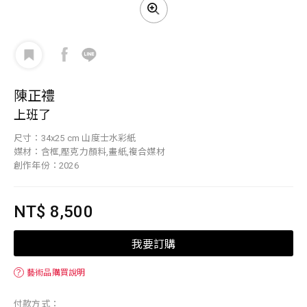
陳正禮
上班了
尺寸：34x25 cm 山度士水彩紙
媒材：含框,壓克力顏料,畫紙,複合媒材
創作年份：2026
NT$ 8,500
我要訂購
？
藝術品購買說明
付款方式：