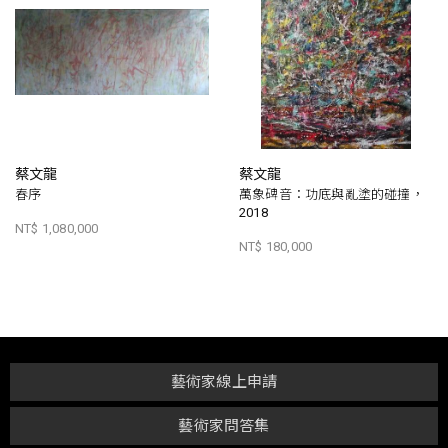
蔡文龍
蔡文龍
春序
萬象碑音：功底與亂塗的碰撞，
2018
NT$ 1,080,000
NT$ 180,000
藝術家線上申請
藝術家問答集