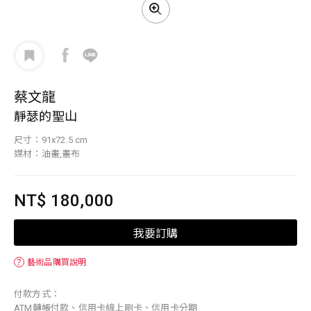
蔡文龍
靜瑟的聖山
尺寸：91x72.5 cm
媒材：油畫,畫布
NT$ 180,000
我要訂購
？
藝術品購買說明
付款方式：
ATM轉帳付款、信用卡線上刷卡、信用卡分期