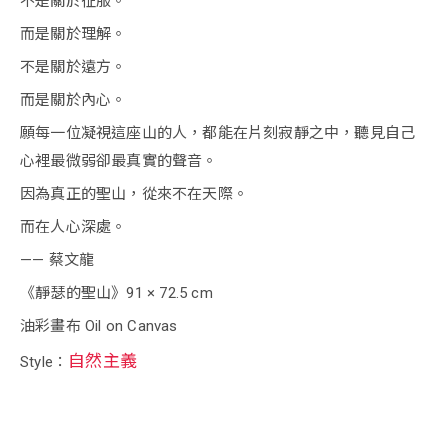
不是關於征服。
而是關於理解。
不是關於遠方。
而是關於內心。
願每一位凝視這座山的人，都能在片刻寂靜之中，聽見自己
心裡最微弱卻最真實的聲音。
因為真正的聖山，從來不在天際。
而在人心深處。
—— 蔡文龍
《靜瑟的聖山》91 × 72.5 cm
油彩畫布 Oil on Canvas
自然主義
Style：