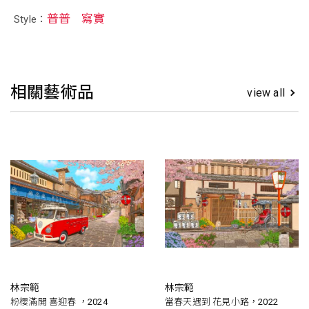
普普
寫實
Style：
相關藝術品
view all
林宗範
林宗範
粉櫻滿開 喜迎春 ，2024
當春天遇到 花見小路，2022