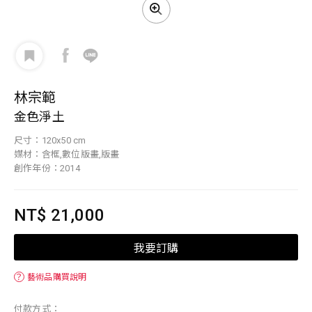
林宗範
金色淨土
尺寸：120x50 cm
媒材：含框,數位版畫,版畫
創作年份：2014
NT$ 21,000
我要訂購
？
藝術品購買說明
付款方式：