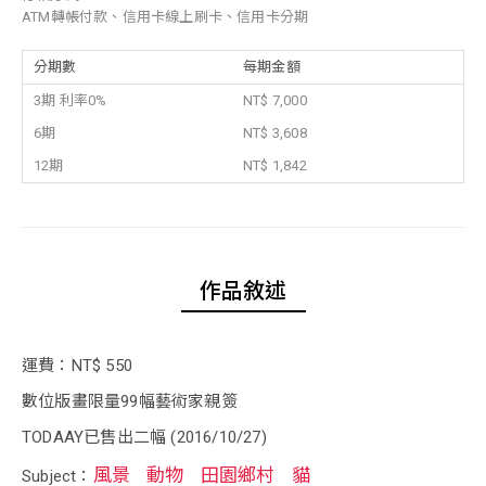
ATM轉帳付款、信用卡線上刷卡、信用卡分期
分期數
每期金額
3期 利率0%
NT$ 7,000
6期
NT$ 3,608
12期
NT$ 1,842
作品敘述
運費：NT$ 550
數位版畫限量99幅藝術家親簽
TODAAY已售出二幅 (2016/10/27)
風景
動物
田園鄉村
貓
Subject：