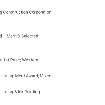
g Construction Corporation
d – Merit & Selected
s: 1st Prize; Western
Painting: Merit Award; Mixed
ainting & Ink Painting: