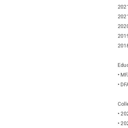
20
20
20
20
20
Educ
• MF
• DF
Coll
• 20
• 20