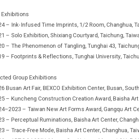
 Exhibitions
24 – Ink-Infused Time Imprints, 1/2 Room, Changhua, T
21 – Solo Exhibition, Shixiang Courtyard, Taichung, Taiw
20 – The Phenomenon of Tangling, Tunghai 43, Taichun
19 – Footprints & Reflections, Tunghai University, Taich
cted Group Exhibitions
26 Busan Art Fair, BEXCO Exhibition Center, Busan, Sout
25 – Kuncheng Construction Creation Award, Baisha Art
24–2023 – Taiwan New Art Forms Award, Gangqu Art Cen
23 – Perceptual Ruminations, Baisha Art Center, Chang
23 – Trace-Free Mode, Baisha Art Center, Changhua, Ta