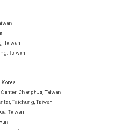
aiwan
an
g, Taiwan
ung, Taiwan
h Korea
 Center, Changhua, Taiwan
ter, Taichung, Taiwan
hua, Taiwan
iwan