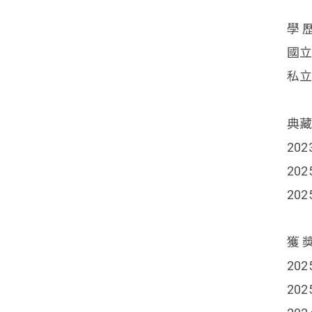
學 
國
私
典
20
20
20
獲 
20
20