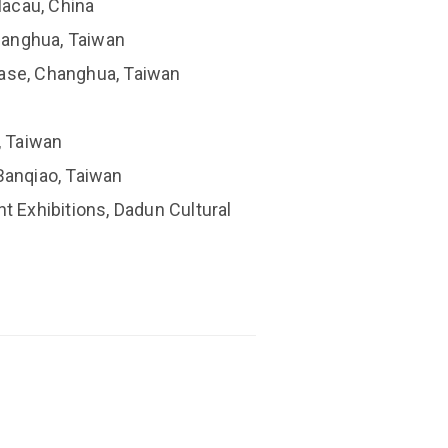
acau, China
hanghua, Taiwan
Base, Changhua, Taiwan
, Taiwan
Banqiao, Taiwan
t Exhibitions, Dadun Cultural