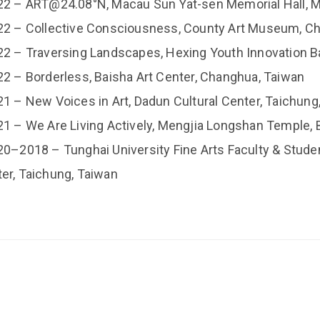
22 – ART@24.08°N, Macau Sun Yat-sen Memorial Hall, M
22 – Collective Consciousness, County Art Museum, C
22 – Traversing Landscapes, Hexing Youth Innovation 
22 – Borderless, Baisha Art Center, Changhua, Taiwan
21 – New Voices in Art, Dadun Cultural Center, Taichung
21 – We Are Living Actively, Mengjia Longshan Temple, 
20–2018 – Tunghai University Fine Arts Faculty & Studen
er, Taichung, Taiwan