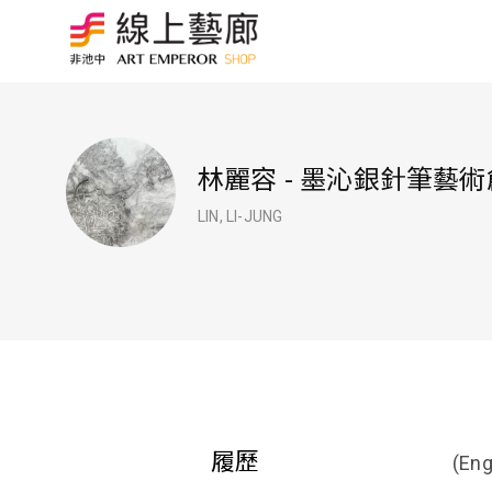
林麗容 - 墨沁銀針筆藝
LIN, LI-JUNG
履歷
(Eng