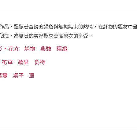
作品，醞釀著富饒的顏色與無拘無束的熱情，在靜物的題材中
個性，為夏日的美好帶來更高層次的享受。
彩‧花卉
靜物
典雅
精緻
花草
蔬果
食物
寫實
桌子
酒