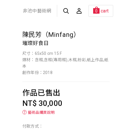
非池中藝術網
cart
0
陳民芳（Minfang）
璀璨好食日
尺寸：65x50 cm 15 F
媒材：含框,含框(專用框),木框,粉彩,紙上作品,紙
本
創作年份：2018
作品已售出
NT$ 30,000
？
藝術品購買說明
付款方式：