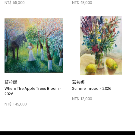
NT$ 65,000
NT$ 48,000
葛拉娜
葛拉娜
Where The Apple Trees Bloom，
Summer mood，2026
2026
NT$ 12,000
NT$ 145,000