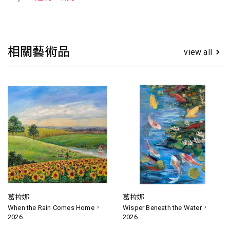
相關藝術品
view all
葛拉娜
葛拉娜
When the Rain Comes Home，
Wisper Beneath the Water，
2026
2026