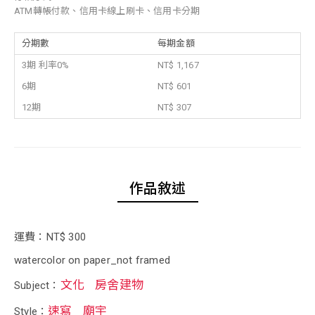
ATM轉帳付款、信用卡線上刷卡、信用卡分期
分期數
每期金額
3期 利率0%
NT$ 1,167
6期
NT$ 601
12期
NT$ 307
作品敘述
運費：NT$ 300
watercolor on paper_not framed
文化
房舍建物
Subject：
速寫
廟宇
Style：