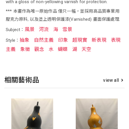
with a gloss of non-yellowing varnish for protection.
*** 本畫作為唯一原始作品 僅只一幅，並採用高品質專業用
壓克力原料, 以及塗上透明保護漆(Varnished) 畫面保護處理.
風景
河流
海
雪景
Subject：
抽象
自然主義
印象
超現實
新表現
表現
Style：
主義
象徵
觀念
水
蝴蝶
湖
天空
相關藝術品
view all