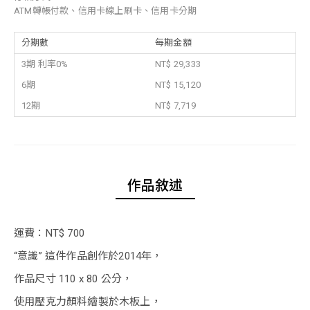
ATM轉帳付款、信用卡線上刷卡、信用卡分期
分期數
每期金額
3期 利率0%
NT$ 29,333
6期
NT$ 15,120
12期
NT$ 7,719
作品敘述
運費：NT$ 700
“意識” 這件作品創作於2014年，
作品尺寸 110 x 80 公分，
使用壓克力顏料繪製於木板上，