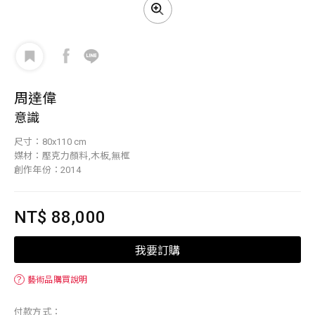
周達偉
意識
尺寸：80x110 cm
媒材：壓克力顏料,木板,無框
創作年份：2014
NT$ 88,000
我要訂購
？
藝術品購買說明
付款方式：