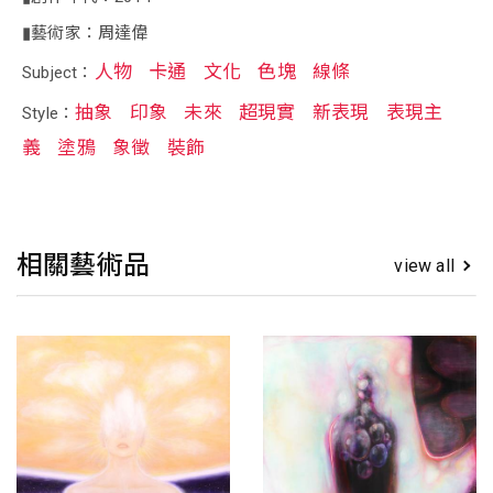
▮藝術家：周達偉
人物
卡通
文化
色塊
線條
Subject：
抽象
印象
未來
超現實
新表現
表現主
Style：
義
塗鴉
象徵
裝飾
相關藝術品
view all