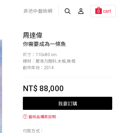
非池中藝術網
cart
0
周達偉
你需要成為一條魚
尺寸：110x80 cm
媒材：壓克力顏料,木板,無框
創作年份：2014
NT$ 88,000
我要訂購
？
藝術品購買說明
付款方式：