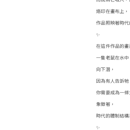
烙印在畫布上，
作品照映著時代
✨
在這件作品的畫
一隻老鼠在水中
向下潛，
因為有人告訴牠
你需要成為一條
象徵著，
時代的體制結構
✨