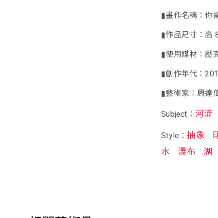
▮畫作名稱：你
▮作品尺寸：高 80 c
▮使用媒材：壓
▮創作年代：201
▮藝術家：周達
河流
Subject：
抽象
Style：
水
瀑布
湖