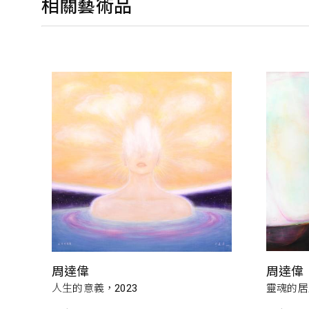
相關藝術品
周達偉
周達偉
人生的意義，2023
靈魂的居所