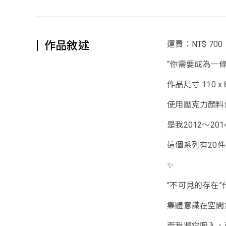
作品敘述
運費：NT$ 700
“你需要成為一條
作品尺寸 110 x
使用壓克力顏料
是我2012～2
這個系列有20
✨
“不可見的存在
集體意識在空間
而我將它吸入，