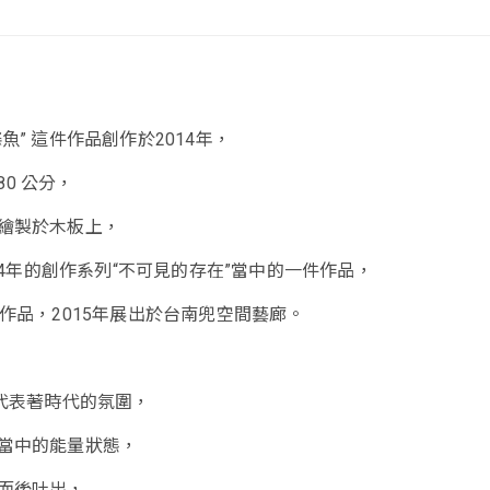
魚” 這件作品創作於2014年，
 80 公分，
繪製於木板上，
014年的創作系列“不可見的存在”當中的一件作品，
件作品，2015年展出於台南兜空間藝廊。
”代表著時代的氛圍，
當中的能量狀態，
而後吐出，