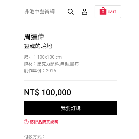
非池中藝術網
cart
0
周達偉
靈魂的境地
尺寸：100x100 cm
媒材：壓克力顏料,無框,畫布
創作年份：2015
NT$ 100,000
我要訂購
？
藝術品購買說明
付款方式：