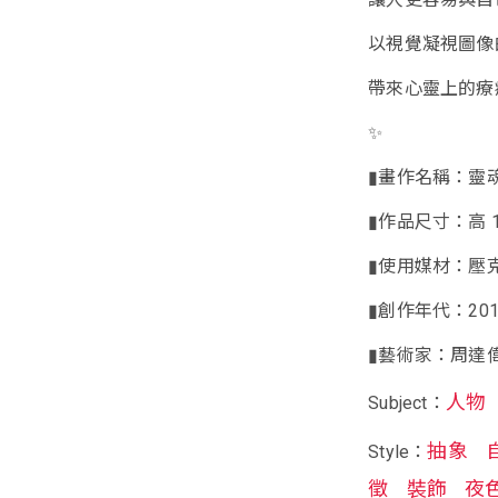
以視覺凝視圖像
帶來心靈上的療
✨
▮畫作名稱：靈
▮作品尺寸：高 100 
▮使用媒材：壓
▮創作年代：201
▮藝術家：周達
人物
Subject：
抽象
Style：
徵
裝飾
夜