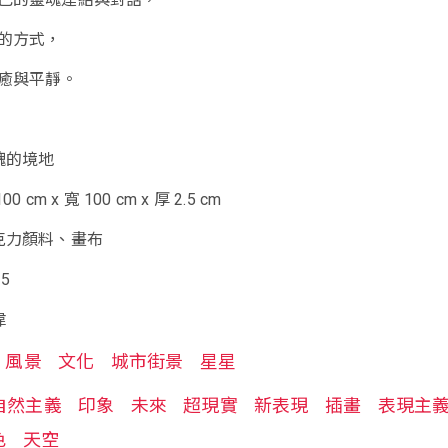
的方式，
癒與平靜。
魂的境地
cm x 寬 100 cm x 厚 2.5 cm
克力顏料、畫布
5
偉
風景
文化
城市街景
星星
自然主義
印象
未來
超現實
新表現
插畫
表現主
色
天空