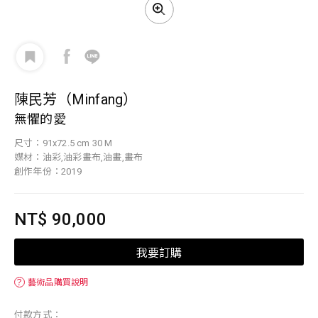
陳民芳（Minfang）
無懼的愛
尺寸：91x72.5 cm 30 M
媒材：油彩,油彩畫布,油畫,畫布
創作年份：2019
NT$ 90,000
我要訂購
？
藝術品購買說明
付款方式：