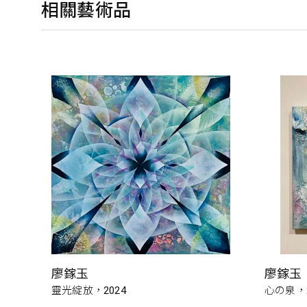
相關藝術品
廖鎵玉
廖鎵玉
靈光綻放，2024
心の泉，2