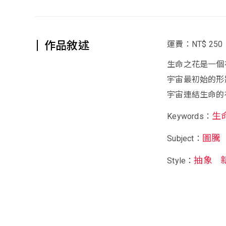
作品敘述
運費：NT$ 250
生命之花是一個
宇宙最初始的形
宇宙連結生命的
生
Keywords：
圖騰
Subject：
抽象
Style：