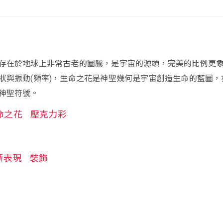
存在於地球上非常古老的圖騰，是宇宙的源頭，完美的比例更
狀與振動(頻率)，生命之花是神聖幾何是宇宙創造生命的藍圖，
神聖符號。
命之花
壓克力彩
新表現
裝飾