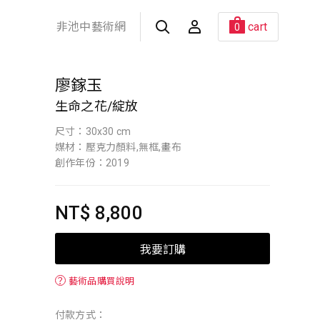
非池中藝術網
cart
0
廖鎵玉
生命之花/綻放
尺寸：30x30 cm
媒材：壓克力顏料,無框,畫布
創作年份：2019
NT$ 8,800
我要訂購
？
藝術品購買說明
付款方式：