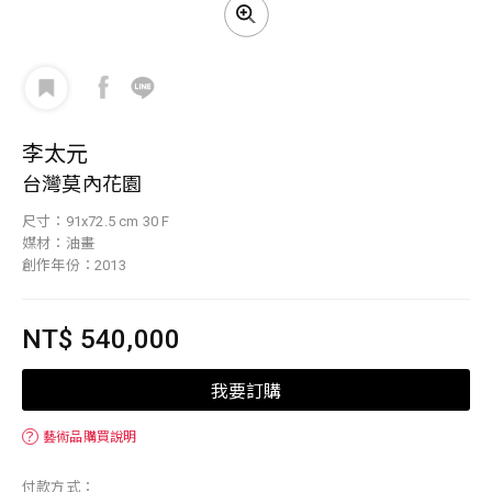
李太元
台灣莫內花園
尺寸：91x72.5 cm 30 F
媒材：油畫
創作年份：2013
NT$ 540,000
我要訂購
？
藝術品購買說明
付款方式：