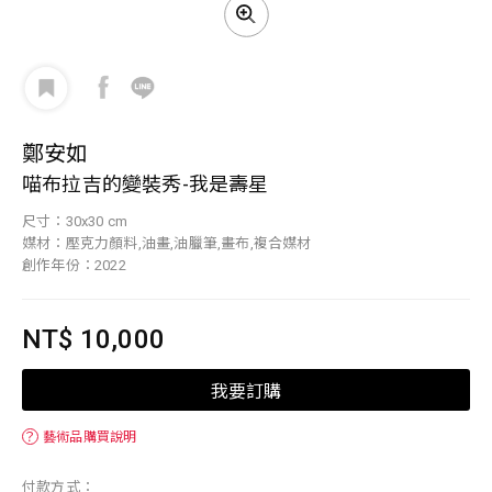
鄭安如
喵布拉吉的變裝秀-我是壽星
尺寸：30x30 cm
媒材：壓克力顏料,油畫,油臘筆,畫布,複合媒材
創作年份：2022
NT$ 10,000
我要訂購
？
藝術品購買說明
付款方式：