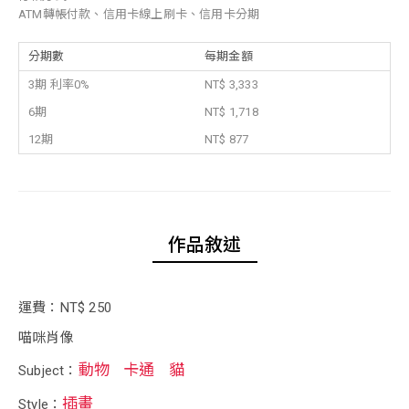
ATM轉帳付款、信用卡線上刷卡、信用卡分期
分期數
每期金額
3期 利率0%
NT$ 3,333
6期
NT$ 1,718
12期
NT$ 877
作品敘述
運費：NT$ 250
喵咪肖像
動物
卡通
貓
Subject：
插畫
Style：