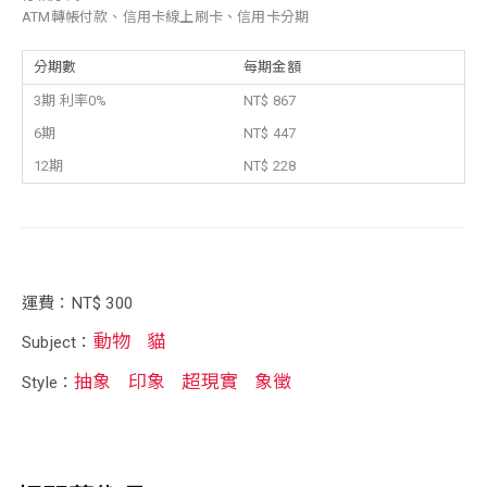
ATM轉帳付款、信用卡線上刷卡、信用卡分期
分期數
每期金額
3期 利率0%
NT$ 867
6期
NT$ 447
12期
NT$ 228
運費：NT$ 300
動物
貓
Subject：
抽象
印象
超現實
象徵
Style：