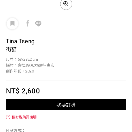
Tina Tseng
街貓
尺寸：53x33x2 cm
媒材：含框,壓克力顏料,畫布
創作年份：2020
NT$ 2,600
我要訂購
？
藝術品購買說明
付款方式：