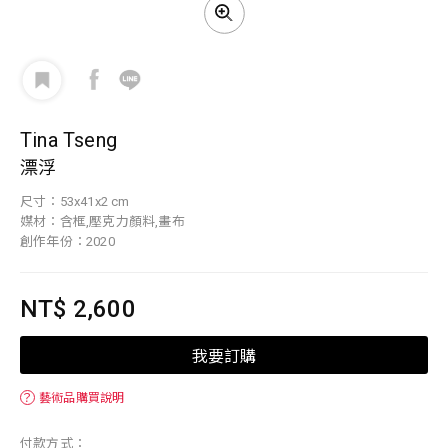
Tina Tseng
漂浮
尺寸：53x41x2 cm
媒材：含框,壓克力顏料,畫布
創作年份：2020
NT$ 2,600
我要訂購
？
藝術品購買說明
付款方式：