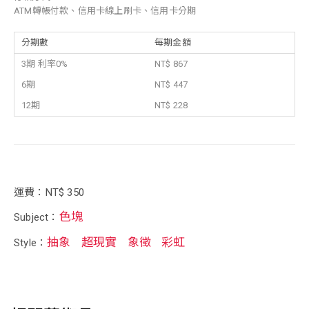
ATM轉帳付款、信用卡線上刷卡、信用卡分期
分期數
每期金額
3期 利率0%
NT$ 867
6期
NT$ 447
12期
NT$ 228
運費：NT$ 350
色塊
Subject：
抽象
超現實
象徵
彩虹
Style：