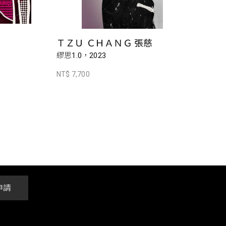
ＴＺＵ ＣＨＡＮＧ 張慈
繆思1.0，2023
NT$ 7,700
申請