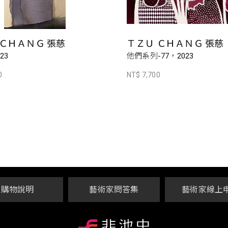
 ＣＨＡＮＧ 張慈
ＴＺＵ ＣＨＡＮＧ 張慈
23
他們系列-77，2023
0
NT$ 7,700
購物說明
藝術家問答集
藝術家線上