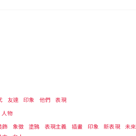
代
友達
印象
他們
表現
人物
裝飾
象徵
塗鴉
表現主義
插畫
印象
新表現
未