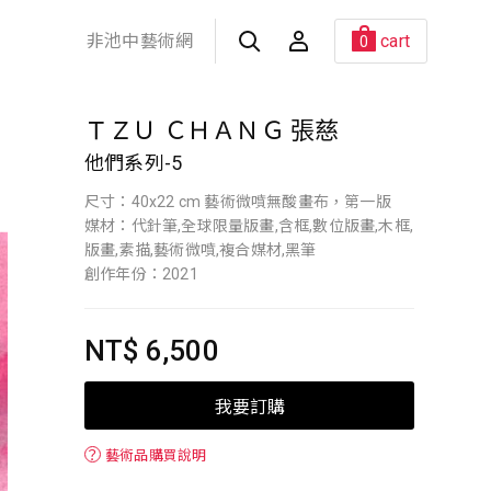
非池中藝術網
cart
0
ＴＺＵ ＣＨＡＮＧ 張慈
他們系列-5
尺寸：40x22 cm 藝術微噴無酸畫布，第一版
媒材：代針筆,全球限量版畫,含框,數位版畫,木框,
版畫,素描,藝術微噴,複合媒材,黑筆
創作年份：2021
NT$ 6,500
我要訂購
？
藝術品購買說明