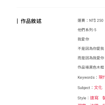
作品敘述
運費：NT$ 250
他們系列-5
我愛你
不是因為你愛我
而是因為我愛你
作品裱黑色木框
現
Keywords：
文化
Subject：
速寫
Style：