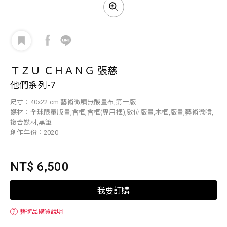
ＴＺＵ ＣＨＡＮＧ 張慈
他們系列-7
尺寸：40x22 cm 藝術微噴無酸畫布,第一版
媒材：全球限量版畫,含框,含框(專用框),數位版畫,木框,版畫,藝術微噴,
複合媒材,黑筆
創作年份：2020
NT$ 6,500
我要訂購
？
藝術品購買說明