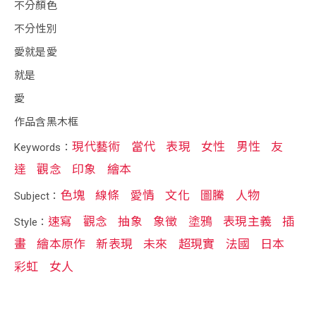
不分顏色
不分性別
愛就是愛
就是
愛
作品含黑木框
現代藝術
當代
表現
女性
男性
友
Keywords：
達
觀念
印象
繪本
色塊
線條
愛情
文化
圖騰
人物
Subject：
速寫
觀念
抽象
象徵
塗鴉
表現主義
插
Style：
畫
繪本原作
新表現
未來
超現實
法國
日本
彩虹
女人