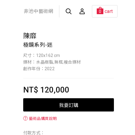
非池中藝術網
cart
0
陳靡
極鏡系列-迷
尺寸：120x162 cm
媒材：水晶樹脂,無框,複合媒材
創作年份：2022
NT$ 120,000
我要訂購
？
藝術品購買說明
付款方式：