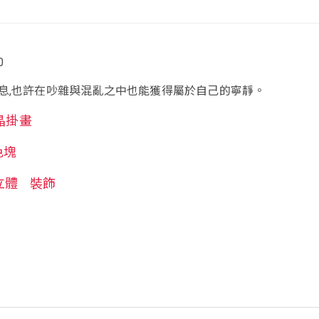
0
息,也許在吵雜與混亂之中也能獲得屬於自己的寧靜。
晶掛畫
色塊
立體
裝飾