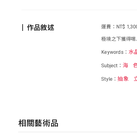
作品敘述
運費：NT$ 1,30
極境之下獲得喘
水
Keywords：
海
Subject：
抽象
Style：
相關藝術品