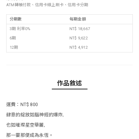
ATM轉帳付款、信用卡線上刷卡、信用卡分期
分期數
每期金額
3期 利率0%
NT$ 18,667
6期
NT$ 9,622
12期
NT$ 4,912
作品敘述
運費：NT$ 800
肆意的綻放如腦神經的爆炸,
也如璀璨星空華麗,
那一霎那便成為永恆。