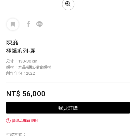
陳靡
極鏡系列-麗
尺寸：130x80 cm
媒材：水晶樹脂,複合媒材
創作年份：2022
NT$ 56,000
我要訂購
？
藝術品購買說明
付款方式：