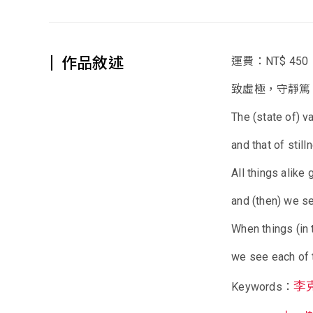
作品敘述
運費：NT$ 450
致虛極，守靜篤
The (state of) v
and that of stil
All things alike 
and (then) we see
When things (in 
we see each of t
李
Keywords：