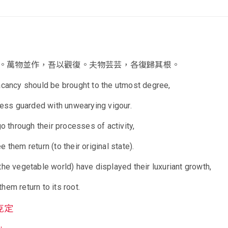
。萬物並作，吾以觀復。夫物芸芸，各復歸其根。
acancy should be brought to the utmost degree,
lness guarded with unwearying vigour.
go through their processes of activity,
 them return (to their original state).
the vegetable world) have displayed their luxuriant growth,
hem return to its root.
克定