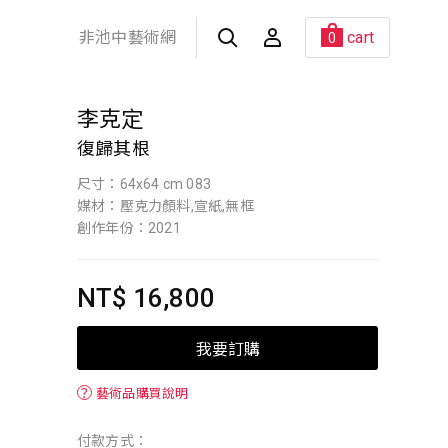
非池中藝術網
cart
0
李克定
復歸其根
尺寸：64x64 cm 083
媒材：壓克力顏料,宣紙,無框
創作年份：2021
NT$ 16,800
我要訂購
？
藝術品購買說明
付款方式：