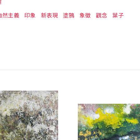
樹
自然主義
印象
新表現
塗鴉
象徵
觀念
葉子