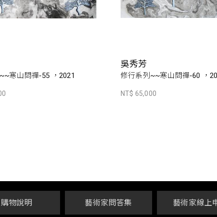
吳秀芳
~寒山問禪-55 ，2021
修行系列~~寒山問禪-60 ，20
00
NT$ 65,000
購物說明
藝術家問答集
藝術家線上