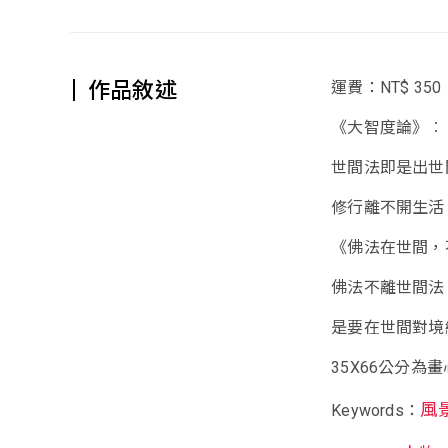
作品敘述
運費：NT$ 350
《大智度論》︰
世間法即是出世
修行離不開生活
《佛法在世間，
佛法不離世間法
是要在世間對境
35X66公分為
風
Keywords：