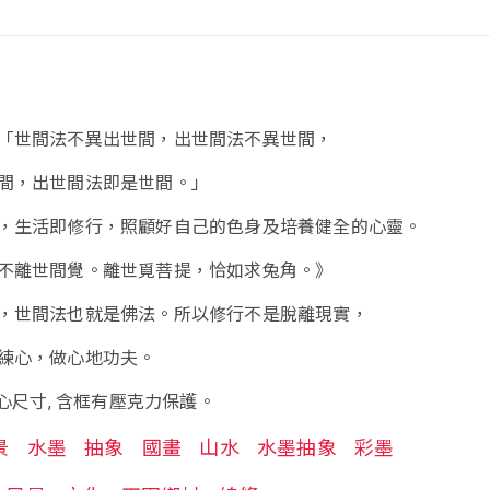
「世間法不異出世間，出世間法不異世間，
間，出世間法即是世間。」
，生活即修行，照顧好自己的色身及培養健全的心靈。
不離世間覺。離世覓菩提，恰如求兔角。》
，世間法也就是佛法。所以修行不是脫離現實，
練心，做心地功夫。
畫心尺寸, 含框有壓克力保護。
景
水墨
抽象
國畫
山水
水墨抽象
彩墨