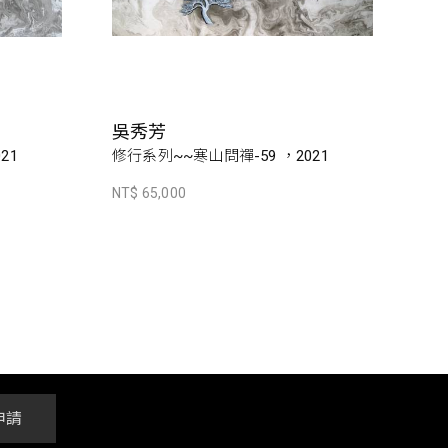
吳秀芳
21
修行系列~~寒山問禪-59 ，2021
NT$ 65,000
申請