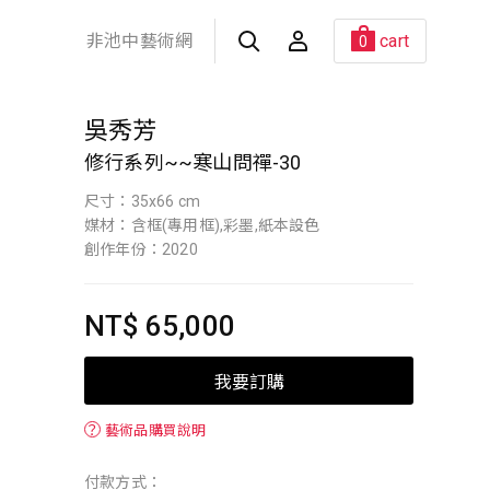
非池中藝術網
cart
0
吳秀芳
修行系列~~寒山問禪-30
尺寸：35x66 cm
媒材：含框(專用框),彩墨,紙本設色
創作年份：2020
NT$ 65,000
我要訂購
？
藝術品購買說明
付款方式：