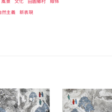
風景
文化
田園鄉村
線條
自然主義
新表現