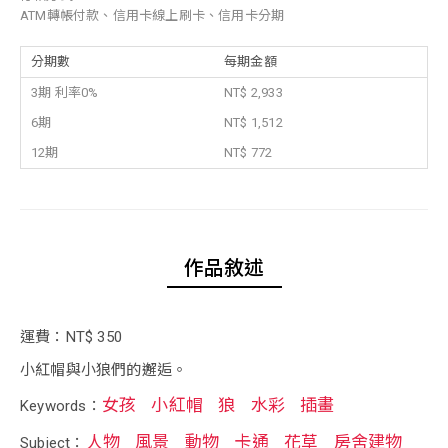
ATM轉帳付款、信用卡線上刷卡、信用卡分期
分期數
每期金額
3期 利率0%
NT$ 2,933
6期
NT$ 1,512
12期
NT$ 772
作品敘述
運費：NT$ 350
小紅帽與小狼們的邂逅。
女孩
小紅帽
狼
水彩
插畫
Keywords：
人物
風景
動物
卡通
花草
房舍建物
Subject：