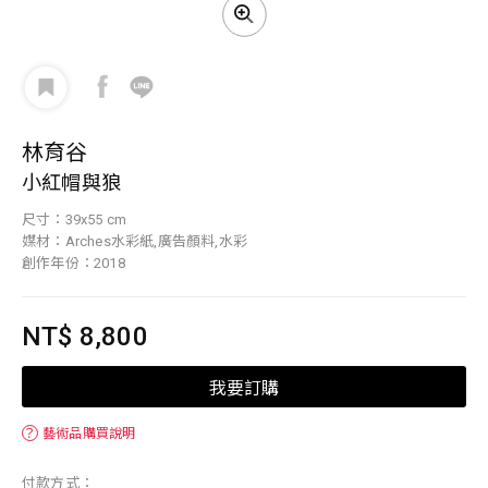
林育谷
小紅帽與狼
尺寸：39x55 cm
媒材：Arches水彩紙,廣告顏料,水彩
創作年份：2018
NT$ 8,800
我要訂購
？
藝術品購買說明
付款方式：