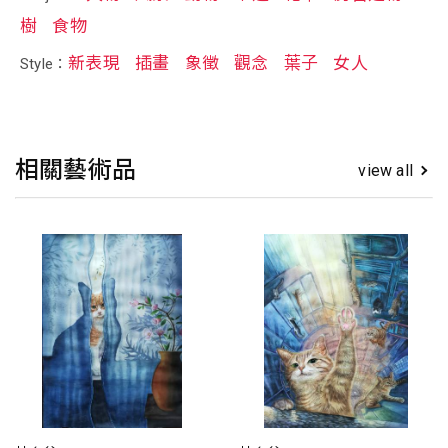
樹
食物
新表現
插畫
象徵
觀念
葉子
女人
Style：
相關藝術品
view all