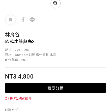
林育谷
歐式建築與鳥3
尺寸：27x39 cm
媒材：Arches水彩紙,廣告顏料,水彩
創作年份：2021
NT$ 4,800
我要訂購
？
藝術品購買說明
付款方式：