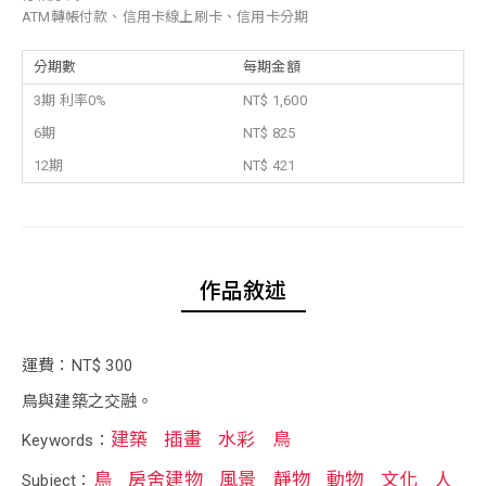
ATM轉帳付款、信用卡線上刷卡、信用卡分期
分期數
每期金額
3期 利率0%
NT$ 1,600
6期
NT$ 825
12期
NT$ 421
作品敘述
運費：NT$ 300
鳥與建築之交融。
建築
插畫
水彩
鳥
Keywords：
鳥
房舍建物
風景
靜物
動物
文化
人
Subject：