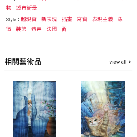
物
城市街景
超現實
新表現
插畫
寫實
表現主義
象
Style：
徵
裝飾
巷弄
法國
窗
相關藝術品
view all