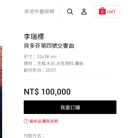
非池中藝術網
cart
0
李瑞標
貝多芬第四號交響曲
尺寸：52x38 cm
媒材：含框,水彩,水性顏料,畫紙
創作年份：2020
NT$ 100,000
我要訂購
？
藝術品購買說明
付款方式：