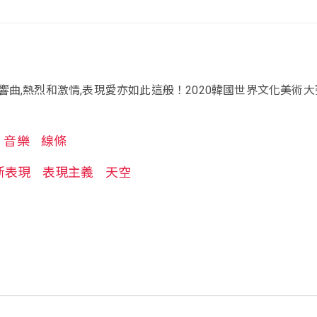
響曲,熱烈和激情,表現愛亦如此這般！2020韓國世界文化美術大
音樂
線條
新表現
表現主義
天空