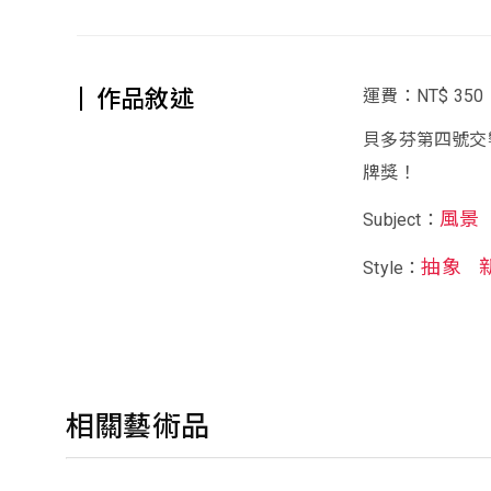
作品敘述
運費：NT$ 350
貝多芬第四號交
牌獎！
風景
Subject：
抽象
Style：
相關藝術品