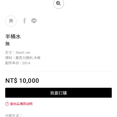
半桶水
無
尺寸：53x41 cm
媒材：壓克力顏料,木框
創作年份：2014
NT$ 10,000
我要訂購
？
藝術品購買說明
付款方式：