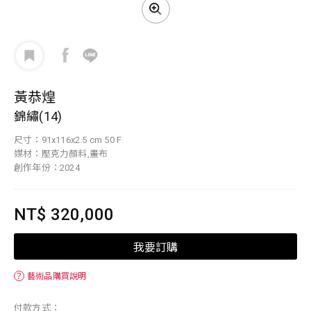
黃恭煌
錦繡(14)
尺寸：91x116x2.5 cm 50 F
媒材：壓克力顏料,畫布
創作年份：2024
NT$ 320,000
我要訂購
？
藝術品購買說明
付款方式：