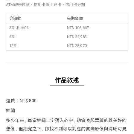
ATM轉帳付款、信用卡線上刷卡、信用卡分期
分期數
每期金額
3期 利率0%
NT$ 106,667
6期
NT$ 54,983
12期
NT$ 28,070
作品敘述
運費：NT$ 800
錦繡
多少年來 , 每當錦繡二字落入心中 , 總會喚起華麗的與美好的
想像 ; 但細究之下 , 卻找不到可以對應的實際影像與清晰可見