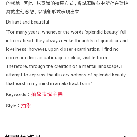
的樣貌 . 因此 . 以意識的造境方式 , 嘗試著將心中所存在對錦
繡的虛幻念想 , 以抽象形式表現出來 .
Brilliant and beautiful
“For many years, whenever the words ‘splendid beauty’ fall
into my heart, they always evoke thoughts of grandeur and
loveliness; however, upon closer examination, I find no
corresponding actual image or clear, visible form.
Therefore, through the creation of a mental landscape, I
attempt to express the illusory notions of splendid beauty
that exist in my mind in an abstract form.”
抽象表現主義
Keywords：
抽象
Style：