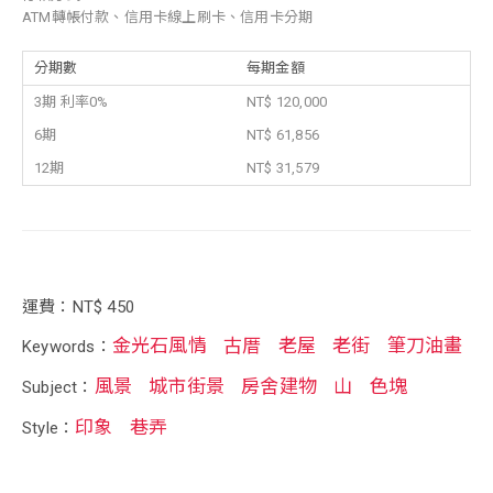
ATM轉帳付款、信用卡線上刷卡、信用卡分期
分期數
每期金額
3期 利率0%
NT$ 120,000
6期
NT$ 61,856
12期
NT$ 31,579
運費：NT$ 450
金光石風情
古厝
老屋
老街
筆刀油畫
Keywords：
風景
城市街景
房舍建物
山
色塊
Subject：
印象
巷弄
Style：