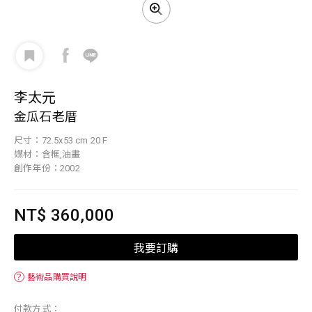
李太元
金瓜石老厝
尺寸：72.5x53 cm 20 F
媒材：含框,油畫
創作年份：2002
NT$ 360,000
我要訂購
？
藝術品購買說明
付款方式：