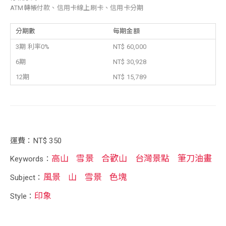
ATM轉帳付款、信用卡線上刷卡、信用卡分期
分期數
每期金額
3期 利率0%
NT$ 60,000
6期
NT$ 30,928
12期
NT$ 15,789
運費：NT$ 350
高山
雪景
合歡山
台灣景點
筆刀油畫
Keywords：
風景
山
雪景
色塊
Subject：
印象
Style：