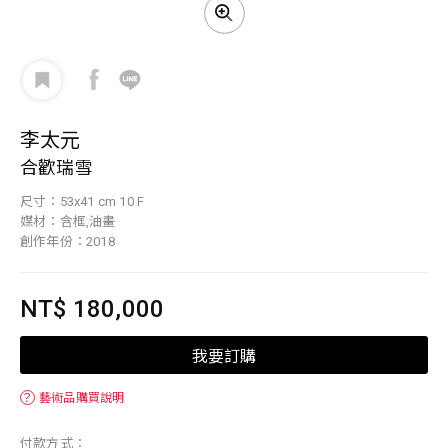
李太元
合歡瑞雪
尺寸：53x41 cm 10 F
媒材：含框,油畫
創作年份：2018
NT$ 180,000
我要訂購
？
藝術品購買說明
付款方式：