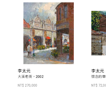
李太元
李太元
大溪老街，2002
懷念的華
NT$ 270,000
NT$ 72,0