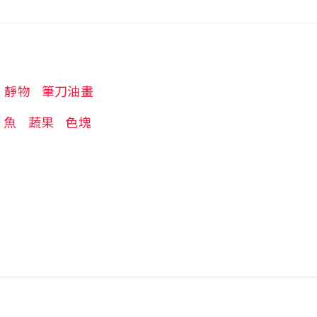
靜物
筆刀油畫
魚
蔬果
色塊