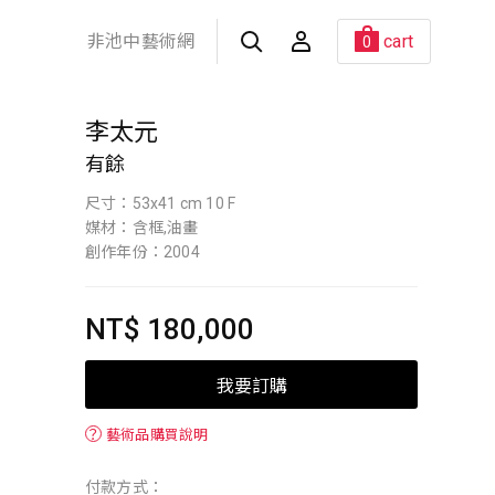
非池中藝術網
cart
0
李太元
有餘
尺寸：53x41 cm 10 F
媒材：含框,油畫
創作年份：2004
NT$ 180,000
我要訂購
？
藝術品購買說明
付款方式：